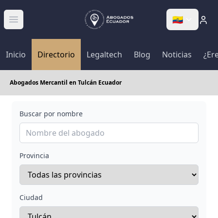
🇪🇨
Abrir menú
Inicio
Directorio
Legaltech
Blog
Noticias
¿Er
Abogados Mercantil en Tulcán Ecuador
Buscar por nombre
Provincia
Ciudad