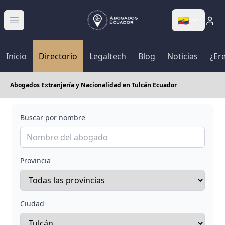
🇪🇨
Abrir menú
Inicio
Directorio
Legaltech
Blog
Noticias
¿Er
Abogados Extranjería y Nacionalidad en Tulcán Ecuador
Buscar por nombre
Provincia
Ciudad