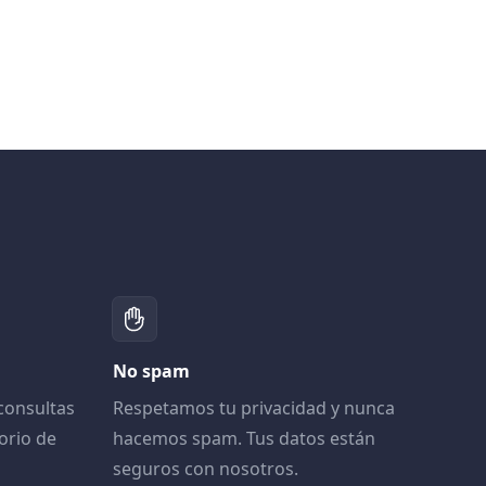
No spam
consultas
Respetamos tu privacidad y nunca
orio de
hacemos spam. Tus datos están
seguros con nosotros.