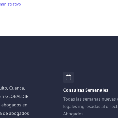
ministrativo
ito, Cuenca,
Consultas Semanales
! En GLOBALDIR
Todas las semanas nuevas 
n abogados en
legales ingresadas al direct
iva de abogados
Abogados.