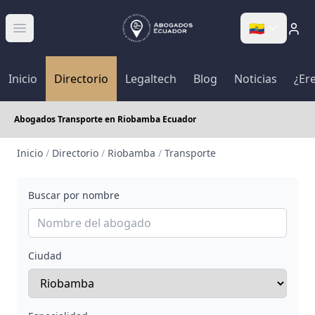
🇪🇨
Abrir menú
Inicio
Directorio
Legaltech
Blog
Noticias
¿Er
Abogados Transporte en Riobamba Ecuador
Inicio
/
Directorio
/
Riobamba
/
Transporte
Buscar por nombre
Ciudad