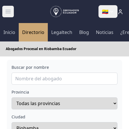
🇪🇨
Abrir menú
Inicio
Directorio
Legaltech
Blog
Noticias
¿Er
Abogados Procesal en Riobamba Ecuador
Buscar por nombre
Provincia
Ciudad