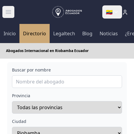
🇪🇨
Abrir menú
Inicio
Directorio
Legaltech
Blog
Noticias
¿Er
Abogados Internacional en Riobamba Ecuador
Buscar por nombre
Provincia
Ciudad