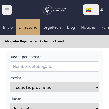
🇪🇨
Abrir menú
Inicio
Directorio
Legaltech
Blog
Noticias
¿Er
Abogados Deportivo en Riobamba Ecuador
Buscar por nombre
Provincia
Ciudad