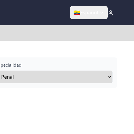
🇪🇨
Español
specialidad