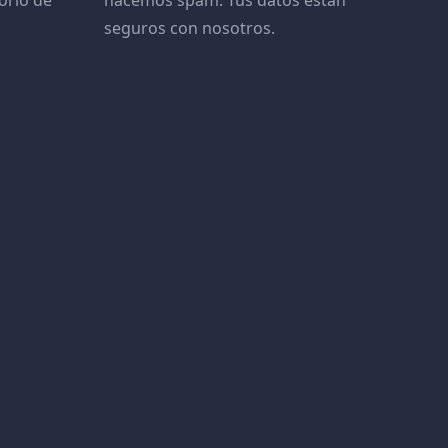
orio de
hacemos spam. Tus datos están
seguros con nosotros.