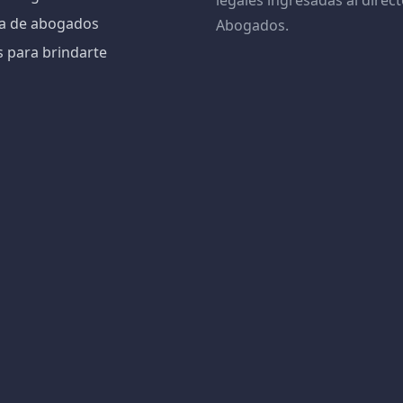
legales ingresadas al direct
iva de abogados
Abogados.
s para brindarte