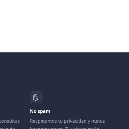
No spam
consultas
Respetamos tu privacidad y nunca