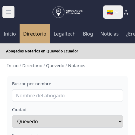
🇪🇨
Abrir menú
Inicio
Directorio
Legaltech
Blog
Noticias
¿Er
Abogados Notarios en Quevedo Ecuador
Inicio
/
Directorio
/
Quevedo
/
Notarios
Buscar por nombre
Ciudad