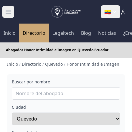
🇪🇨
Abrir menú
Inicio
Directorio
Legaltech
Blog
Noticias
¿Er
Abogados Honor Intimidad e Imagen en Quevedo Ecuador
Inicio
/
Directorio
/
Quevedo
/
Honor Intimidad e Imagen
Buscar por nombre
Ciudad