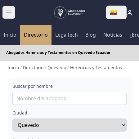
🇪🇨
Abrir menú
Inicio
Directorio
Legaltech
Blog
Noticias
¿Er
Abogados Herencias y Testamentos en Quevedo Ecuador
Inicio
/
Directorio
/
Quevedo
/
Herencias y Testamentos
Buscar por nombre
Ciudad