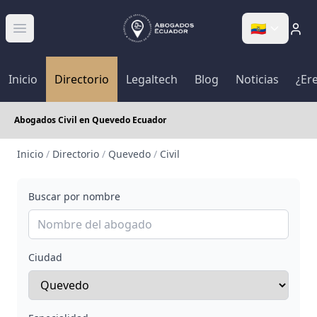
🇪🇨
Abrir menú
Inicio
Directorio
Legaltech
Blog
Noticias
¿Er
Abogados Civil en Quevedo Ecuador
Inicio
/
Directorio
/
Quevedo
/
Civil
Buscar por nombre
Ciudad