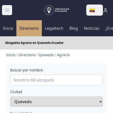
🇪🇨
Abrir menú
Inicio
Directorio
Legaltech
Blog
Noticias
¿Er
Abogados Agrario en Quevedo Ecuador
Inicio
/
Directorio
/
Quevedo
/
Agrario
Buscar por nombre
Ciudad