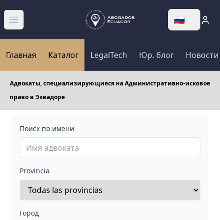
🇷🇺
Abrir menú
Главная
Каталог
LegalTech
Юр. блог
Новости
Адвокаты, специализирующиеся на Административно-исковое
право в Эквадоре
Поиск по имени
Provincia
Город