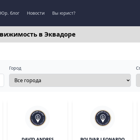
Юр. блог
Новости
Вы юрист?
вижимость в Эквадоре
Город
С
DAVID ANDRES
BOLIVAR LEONARDO