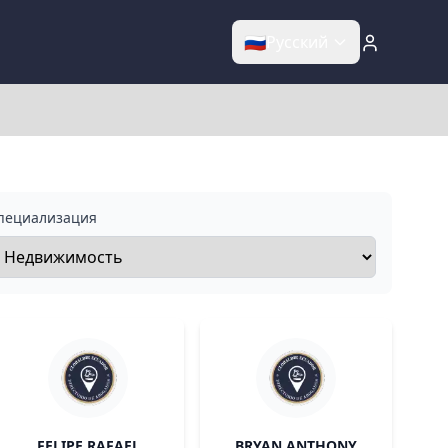
🇷🇺
Русский
пециализация
FELIPE RAFAEL
BRYAN ANTHONY