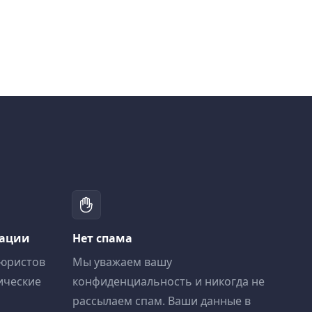
тации
Нет спама
 юристов
Мы уважаем вашу
ические
конфиденциальность и никогда не
рассылаем спам. Ваши данные в