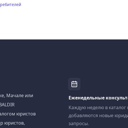
требителей
ке, Мачале или
Еженедельные консуль
BALDIR
Каждую неделю в каталог
алогом юристов
добавляются новые юрид
р юристов,
запросы.