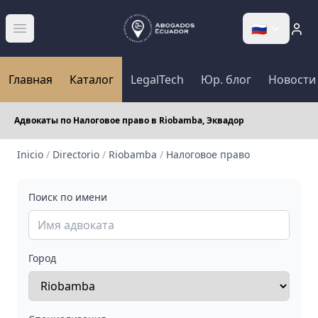
🇷🇺
Abrir menú
Главная
Каталог
LegalTech
Юр. блог
Новости
Адвокаты по Налоговое право в Riobamba, Эквадор
Inicio
/
Directorio
/
Riobamba
/
Налоговое право
Поиск по имени
Город