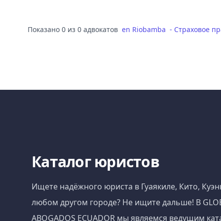
Показано 0 из 0 адвокатов
en
Riobamba
-
Страховое пр
Каталог юристов
Ищете надёжного юриста в Гуаякиле, Кито, Куэн
любом другом городе? Не ищите дальше! В GLO
ABOGADOS ECUADOR мы являемся ведущим кат