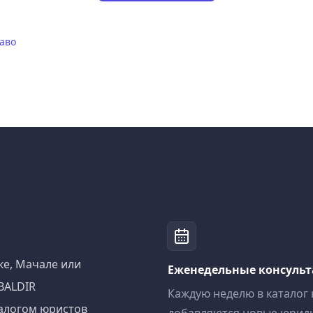
аво
ке, Мачале или
Еженедельные консуль
BALDIR
Каждую неделю в каталог
алогом юристов