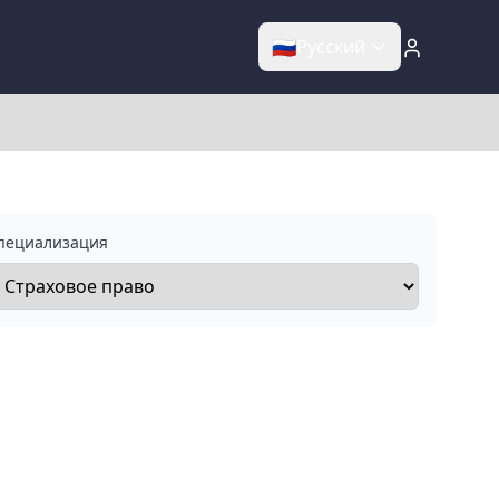
🇷🇺
Русский
пециализация