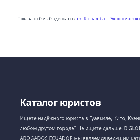
Показано 0 из 0 адвокатов
en
Riobamba
-
Экологическо
Каталог юристов
Ищете надёжного юриста в Гуаякиле, Кито, Куэн
любом другом городе? Не ищите дальше! В GLO
ABOGADOS ECUADOR мы являемся ведущим кат