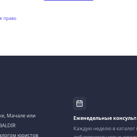
е право
ке, Мачале или
Еженедельные консуль
BALDIR
Каждую неделю в каталог
алогом юристов