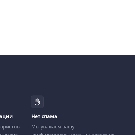
тации
Нет спама
 юристов
Мы уважаем вашу