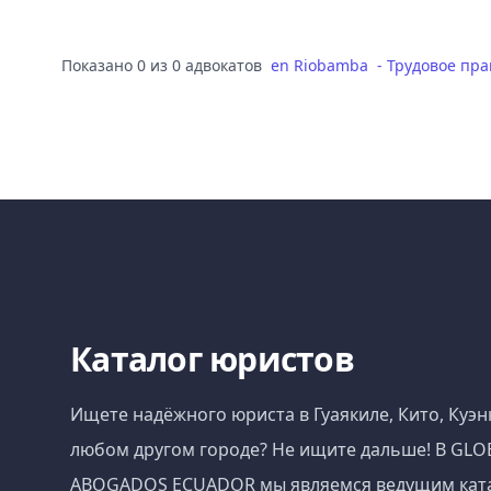
Показано 0 из 0 адвокатов
en
Riobamba
-
Трудовое пра
Каталог юристов
Ищете надёжного юриста в Гуаякиле, Кито, Куэн
любом другом городе? Не ищите дальше! В GLO
ABOGADOS ECUADOR мы являемся ведущим кат