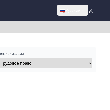
🇷🇺
Русский
пециализация