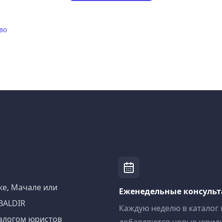
во
ке, Мачале или
Еженедельные консуль
BALDIR
Каждую неделю в каталог
алогом юристов