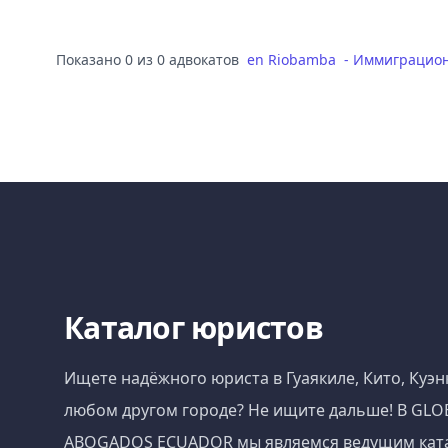
Показано 0 из 0 адвокатов
en
Riobamba
-
Иммиграцион
Каталог юристов
Ищете надёжного юриста в Гуаякиле, Кито, Куэн
любом другом городе? Не ищите дальше! В GLO
ABOGADOS ECUADOR мы являемся ведущим кат