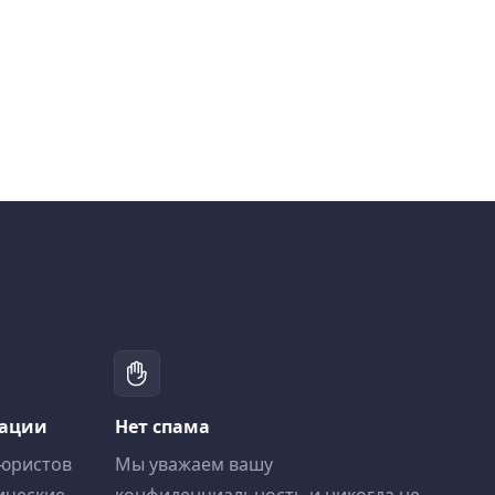
тации
Нет спама
 юристов
Мы уважаем вашу