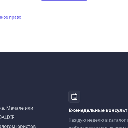
ное право
ке, Мачале или
Еженедельные консуль
BALDIR
Каждую неделю в каталог
алогом юристов