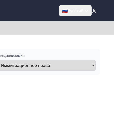
🇷🇺
Русский
пециализация