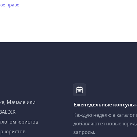
ое право
ке, Мачале или
Еженедельные консуль
BALDIR
Каждую неделю в каталог
алогом юристов
добавляются новые юрид
р юристов,
запросы.