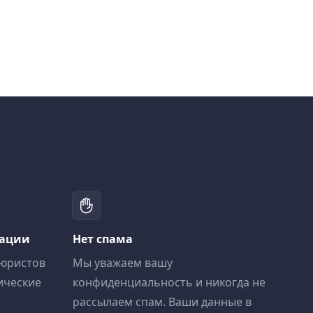
тации
Нет спама
 юристов
Мы уважаем вашу
ические
конфиденциальность и никогда не
рассылаем спам. Ваши данные в