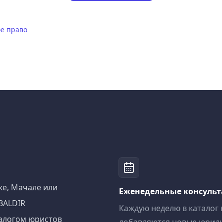
е право
ке, Мачале или
Еженедельные консуль
BALDIR
Каждую неделю в каталог
алогом юристов