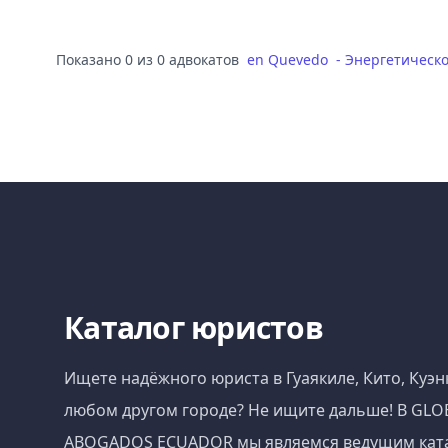
Показано 0 из 0 адвокатов
en
Quevedo
-
Энергетическо
Каталог юристов
Ищете надёжного юриста в Гуаякиле, Кито, Куэн
любом другом городе? Не ищите дальше! В GLO
ABOGADOS ECUADOR мы являемся ведущим кат