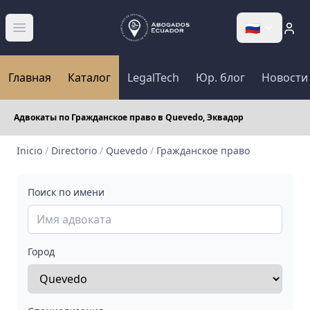
🇷🇺
Abrir menú
Главная
Каталог
LegalTech
Юр. блог
Новости
Адвокаты по Гражданское право в Quevedo, Эквадор
Inicio
/
Directorio
/
Quevedo
/
Гражданское право
Поиск по имени
Город