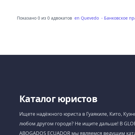
Показано 0 из 0 адвокатов
en
Quevedo
-
Банковское пр
Каталог юристов
Ищете надёжного юриста в Гуаякиле, Кито, Куэн
любом другом городе? Не ищите дальше! В GLO
ABOGADOS ECUADOR мы являемся ведущим кат