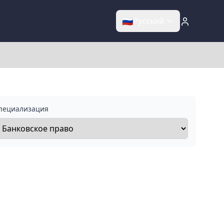
🇷🇺
Русский
пециализация