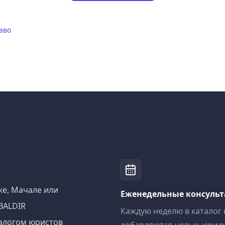
аво
ке, Мачале или
Еженедельные консуль
BALDIR
Каждую неделю в каталог
алогом юристов