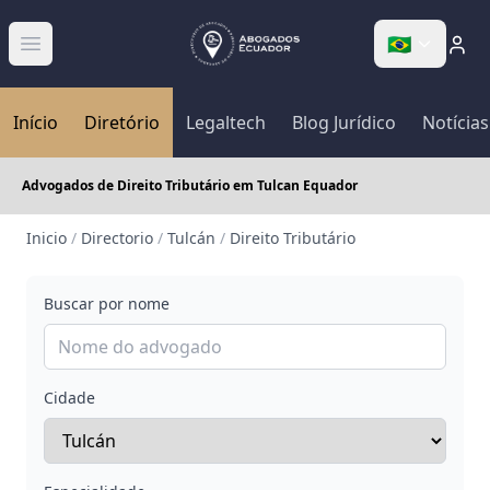
🇧🇷
Abrir menú
Início
Diretório
Legaltech
Blog Jurídico
Notícias
Advogados de Direito Tributário em Tulcan Equador
Inicio
/
Directorio
/
Tulcán
/
Direito Tributário
Buscar por nome
Cidade