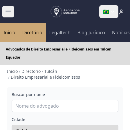
🇧🇷
Abrir menú
Início
Diretório
Legaltech
Blog Jurídico
Notícias
Advogados de Direito Empresarial e Fideicomissos em Tulcan
Equador
Inicio
/
Directorio
/
Tulcán
/
Direito Empresarial e Fideicomissos
Buscar por nome
Cidade