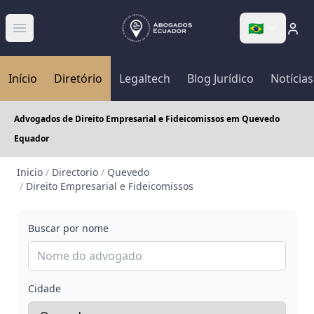
🇧🇷
Abrir menú
Início
Diretório
Legaltech
Blog Jurídico
Notícias
Advogados de Direito Empresarial e Fideicomissos em Quevedo
Equador
Inicio
/
Directorio
/
Quevedo
/
Direito Empresarial e Fideicomissos
Buscar por nome
Cidade