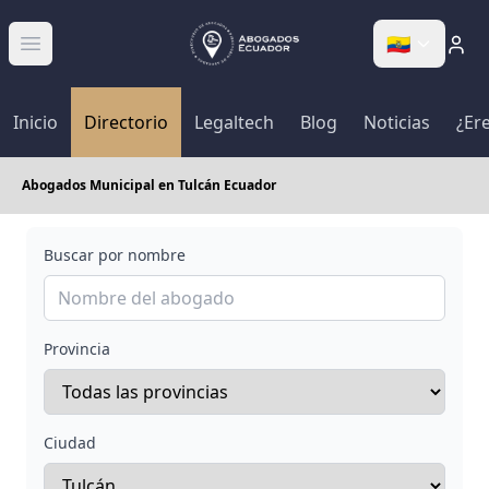
🇪🇨
Abrir menú
Inicio
Directorio
Legaltech
Blog
Noticias
¿Er
Abogados Municipal en Tulcán Ecuador
Buscar por nombre
Provincia
Ciudad