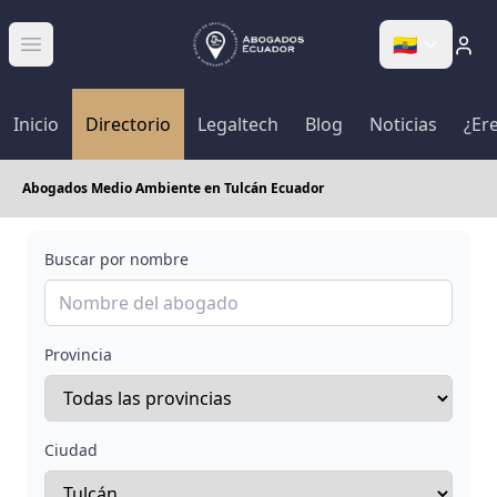
🇪🇨
Abrir menú
Inicio
Directorio
Legaltech
Blog
Noticias
¿Er
Abogados Medio Ambiente en Tulcán Ecuador
Buscar por nombre
Provincia
Ciudad