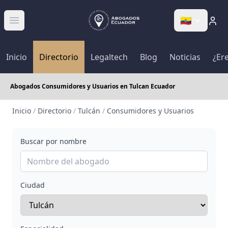
🇪🇨
Abrir menú
Inicio
Directorio
Legaltech
Blog
Noticias
¿Er
Abogados Consumidores y Usuarios en Tulcan Ecuador
Inicio
/
Directorio
/
Tulcán
/
Consumidores y Usuarios
Buscar por nombre
Ciudad