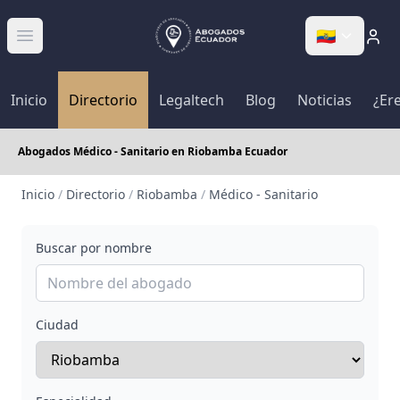
🇪🇨
Abrir menú
Inicio
Directorio
Legaltech
Blog
Noticias
¿Er
Abogados Médico - Sanitario en Riobamba Ecuador
Inicio
/
Directorio
/
Riobamba
/
Médico - Sanitario
Buscar por nombre
Ciudad