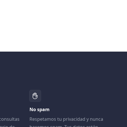
No spam
consultas
Respetamos tu privacidad y nunca