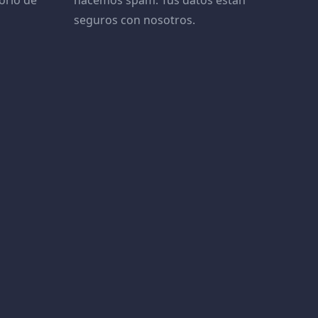
orio de
hacemos spam. Tus datos están
seguros con nosotros.