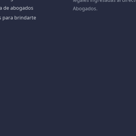
legales ingresadas al direct
iva de abogados
Abogados.
s para brindarte