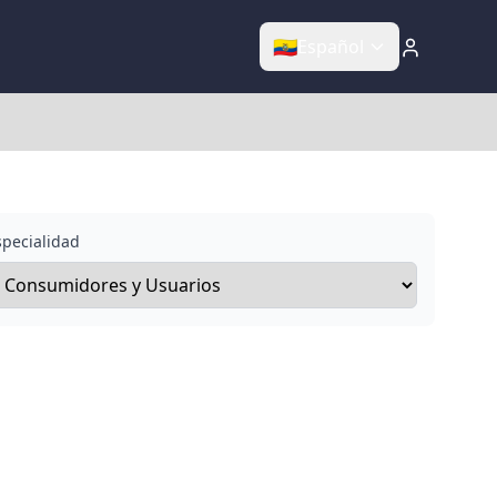
🇪🇨
Español
specialidad