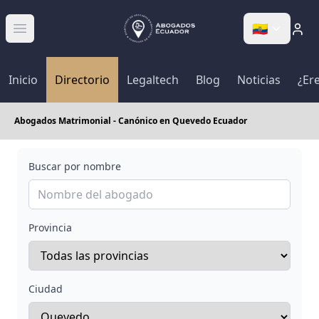
🇪🇨
Abrir menú
Inicio
Directorio
Legaltech
Blog
Noticias
¿Er
Abogados Matrimonial - Canónico en Quevedo Ecuador
Buscar por nombre
Provincia
Ciudad