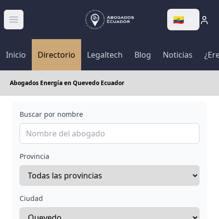
🇪🇨
Abrir menú
Inicio
Directorio
Legaltech
Blog
Noticias
¿Er
Abogados Energía en Quevedo Ecuador
Buscar por nombre
Provincia
Ciudad