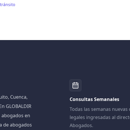
tránsito
ito, Cuenca,
Consultas Semanales
! En GLOBALDIR
Todas las semanas nuevas 
n abogados en
legales ingresadas al direct
iva de abogados
Abogados.