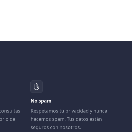
No spam
consultas
Respetamos tu privacidad y nunca
orio de
hacemos spam. Tus datos están
seguros con nosotros.